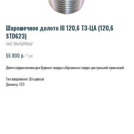
Шарошечное долото III 120,6 ТЗ-ЦА (120,6
STD623)
ОАО "УРАЛБУРМАШ"
р.
55 800
/
1 pc
Долото предназначено для бурения твердых абразивных пород с центральной промывкой.
Тип вооружения: Штыревые
Диаметр: 120