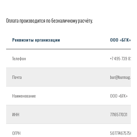
Оплата производится по безналичному расчёту.
Реквизиты организации
ООО «БГК»
Телефон
+7 495 739 82 97
Почта
bur@burmag.ru
Наименование
ООО «БГК»
ИНН
7716577031
ОГРН
5077746757501