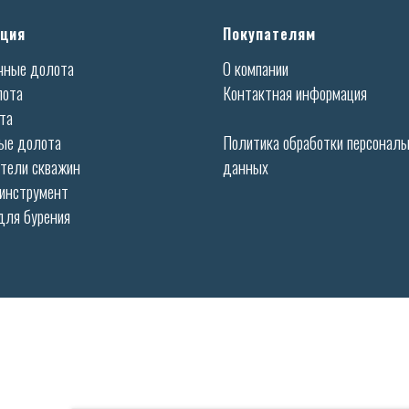
ция
Покупателям
чные долота
О компании
лота
Контактная информация
та
ые долота
Политика обработки персонал
тели скважин
данных
 инструмент
для бурения