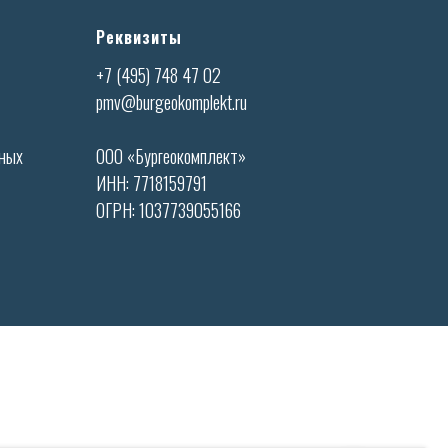
Реквизиты
+7 (495) 748 47 02
pmv@burgeokomplekt.ru
ьных
ООО «Бургеокомплект»
ИНН: 7718159791
ОГРН: 1037739055166