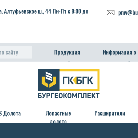
Долота
Лопастные долота
Расширители
Буровой
, Алтуфьевское ш., 44 Пн-Пт с 9:00 до
pmv@bur
инструмент
по сайту
Продукция
Информация о
S Долота
Лопастные
Расширители
долота