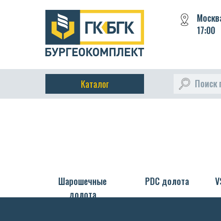
Шарошечные долота
PDC долота
VS 
Москва
17:00
Поиск 
Каталог
Шарошечные
PDC долота
V
долота