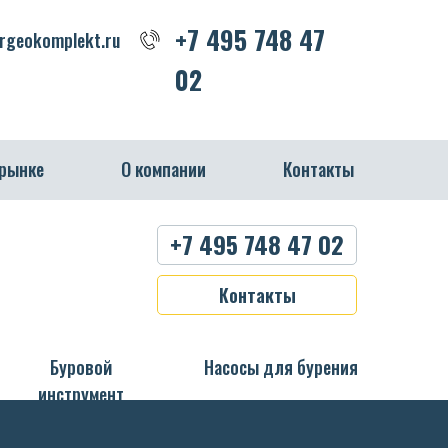
+7 495 748 47 02
+7 495 748 47
+7 495 748 47
Насосы для бурения
geokomplekt.ru
02
02
 рынке
О компании
Контакты
+7 495 748 47 02
Контакты
Буровой
Насосы для бурения
инструмент