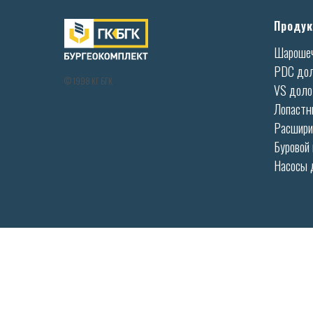
Продук
Шароше
PDC до
© 1998 КГ БГК
VS доло
Лопастн
Расшири
Буровой
Насосы 