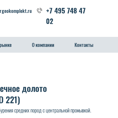
+7 495 748 47 02
+7 495 748 47
geokomplekt.ru
02
 рынке
О компании
Контакты
ечное долото
D 221)
урения средних пород с центральной промывкой.