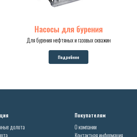
Насосы для бурения
Для бурения нефтяных и газовых скважин
Подробнее
ция
Покупателям
чные долота
О компании
лота
Контактная информация