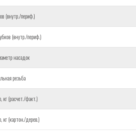
ов (внутр./периф.)
убков (внутр./периф.)
иаметр насадок
льная резьба
 кг (расчет./факт.)
 кг (картон./дерев.)