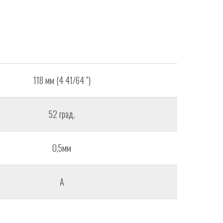
118 мм (4 41/64 ”)
52 град.
0,5мм
A