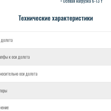
• Осевая нагрузка 6-13 т
Технические характеристики
 долота
цапфы к оси долота
носительно оси долота
опоры
нение