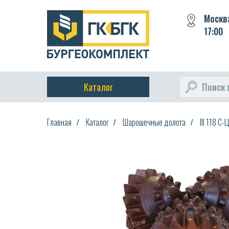
Москва
17:00
Каталог
Поиск 
Главная
Каталог
Шарошечные долота
III 118 С-
/
/
/