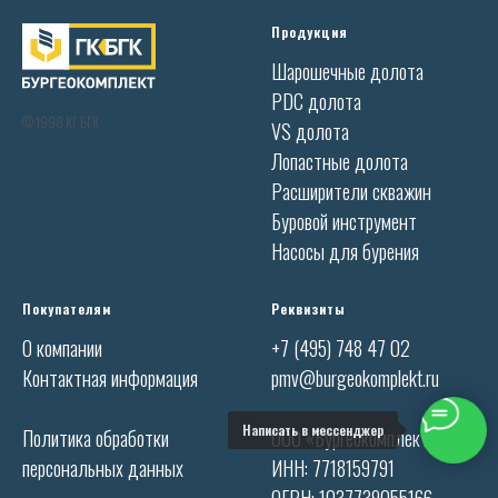
Продукция
Шарошечные долота
PDC долота
© 1998 КГ БГК
VS долота
Лопастные долота
Расширители скважин
Буровой инструмент
Насосы для бурения
Покупателям
Реквизиты
О компании
+7 (495) 748 47 02
Контактная информация
pmv@burgeokomplekt.ru
Написать в мессенджер
Политика обработки
ООО «Бургеокомплект»
персональных данных
ИНН: 7718159791
ОГРН: 1037739055166