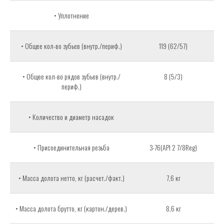
• Уплотнение
• Общее кол-во зубьев (внутр./периф.)
119 (62/57)
• Общее кол-во рядов зубьев (внутр./
8 (5/3)
периф.)
• Количество и диаметр насадок
• Присоединительная резьба
З-76(API 2 7/8Reg)
• Масса долота нетто, кг (расчет./факт.)
7,6 кг
• Масса долота брутто, кг (картон./дерев.)
8,6 кг