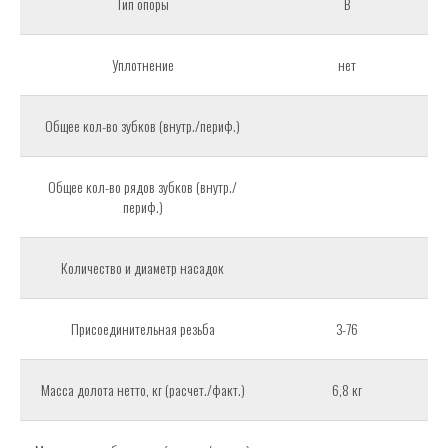
Тип опоры
В
Уплотнение
нет
Общее кол-во зубков (внутр./периф.)
Общее кол-во рядов зубков (внутр./
периф.)
Количество и диаметр насадок
Присоединительная резьба
З-76
Масса долота нетто, кг (расчет./факт.)
6,8 кг