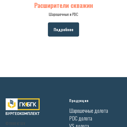
Расширители скважин
Шарошечные и PDC
Подробнее
Продукция
Шарошечные долота
PDC долота
© 1998 КГ БГК
VS долота