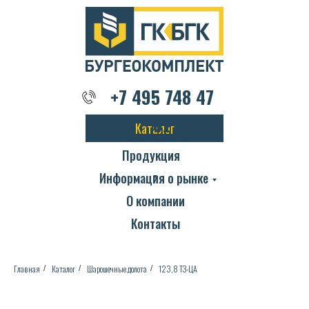
+7 495 748 47 02
+7 495 748 47
02
Каталог
Продукция
Информация о рынке
О компании
Контакты
Главная
Каталог
Шарошечные долота
123,8 ТЗ-ЦА
/
/
/