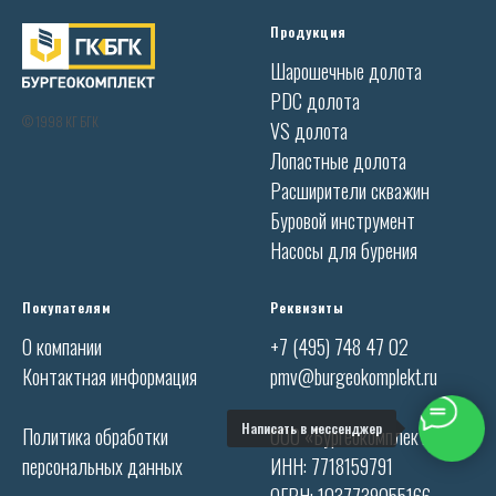
Продукция
Шарошечные долота
PDC долота
© 1998 КГ БГК
VS долота
Лопастные долота
Расширители скважин
Буровой инструмент
Насосы для бурения
Покупателям
Реквизиты
О компании
+7 (495) 748 47 02
Контактная информация
pmv@burgeokomplekt.ru
Написать в мессенджер
Политика обработки
ООО «Бургеокомплект»
персональных данных
ИНН: 7718159791
ОГРН: 1037739055166