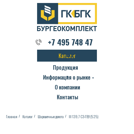
+7 495 748 47 02
+7 495 748 47
02
Каталог
Продукция
Информация о рынке
О компании
Контакты
Главная
Каталог
Шарошечные долота
III 139,7 СЗ-ГВУ (525)
/
/
/