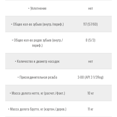
• Уплотнение
нет
• Общее кол-во зубьев (внутр./периф.)
117 (57/60)
• Общее кол-во рядов зубьев (внутр./
8 (5/3)
периф.)
• Количество и диаметр насадок
нет
• Присоединительная резьба
З-88 (API 3 1/2Reg)
• Масса долота нетто, кг (расчет./факт.)
10 кг
• Масса долота брутто, кг (картон./дерев.)
11 кг