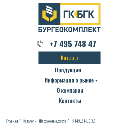
+7 495 748 47 02
+7 495 748 47
02
Каталог
Продукция
Информация о рынке
О компании
Контакты
Главная
Каталог
Шарошечные долота
III 149,2 Т-ЦВ 321
/
/
/