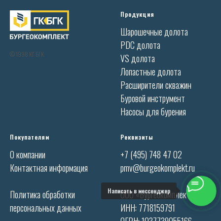
Продукция
Шарошечные долота
PDC долота
© 1998 КГ БГК
VS долота
Лопастные долота
Расширители скважин
Буровой инструмент
Насосы для бурения
Покупателям
Реквизиты
О компании
+7 (495) 748 47 02
Контактная информация
pmv@burgeokomplekt.ru
Написать в мессенджер
Политика обработки
ООО «Бургеокомплект»
персональных данных
ИНН: 7718159791
ОГРН: 1037739055166