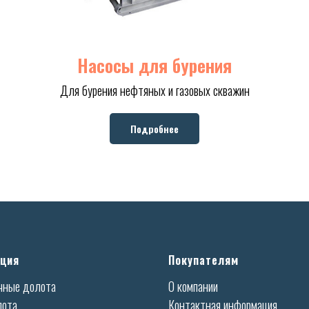
Насосы для бурения
Для бурения нефтяных и газовых скважин
Подробнее
ция
Покупателям
чные долота
О компании
лота
Контактная информация