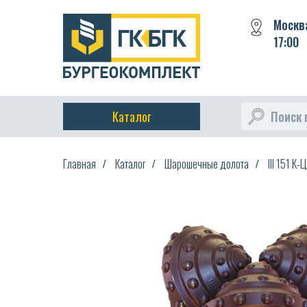
Москва
17:00
Каталог
Поиск 
Главная
Каталог
Шарошечные долота
III 151 К-
/
/
/