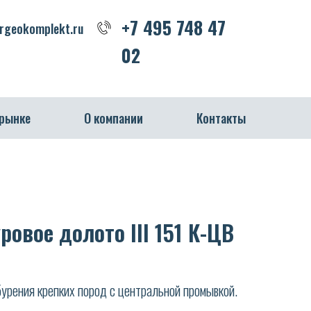
+7 495 748 47 02
+7 495 748 47
geokomplekt.ru
02
 рынке
О компании
Контакты
овое долото III 151 К-ЦВ
урения крепких пород с центральной промывкой.