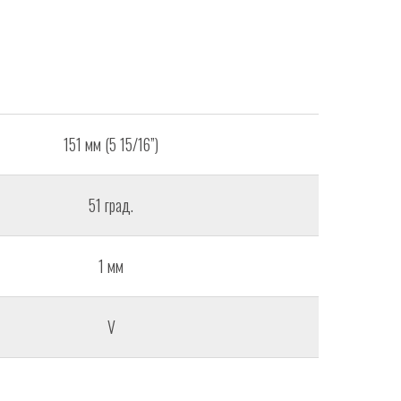
151 мм (5 15/16”)
51 град.
1 мм
V