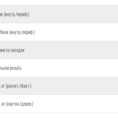
в (внутр./периф.)
бков (внутр./периф.)
аметр насадок
ьная резьба
кг (расчет./факт.)
кг (картон./дерев.)