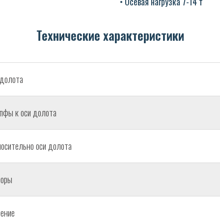
• Осевая нагрузка 7-14 т
Технические характеристики
долота
апфы к оси долота
осительно оси долота
поры
ение