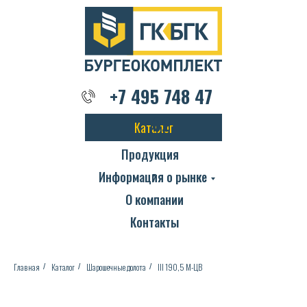
+7 495 748 47 02
+7 495 748 47
02
Каталог
Продукция
Информация о рынке
О компании
Контакты
Главная
Каталог
Шарошечные долота
III 190,5 М-ЦВ
/
/
/