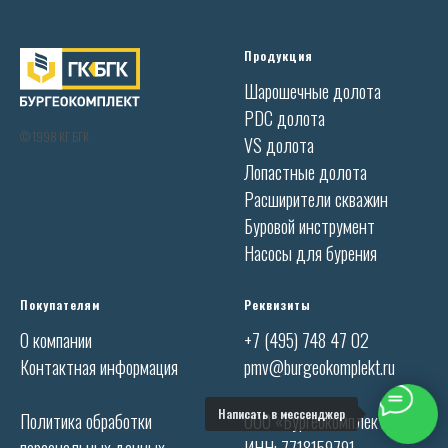
Продукция
Шарошечные долота
PDC долота
© 1998 КГ БГК
VS долота
Лопастные долота
Расширители скважин
Буровой инструмент
Насосы для бурения
Покупателям
Реквизиты
О компании
+7 (495) 748 47 02
Контактная информация
pmv@burgeokomplekt.ru
Написать в мессенджер
Политика обработки
ООО «Бургеокомплект»
персональных данных
ИНН: 7718159791