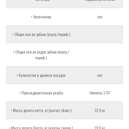
• Уплотнение
нет
• Общее кол-во зубьев (внутр./периф.)
• Общее кол-во рядов зубьев (внутр./
периф.)
• Количество и диаметр насадок
нет
• Присоединительная резьба
Ниппель 3-117
• Масса долота нетто, кг (расчет./факт.)
32,0 кг
• Масса долота брутто, кг (картон./дерев.)
28,6 кг