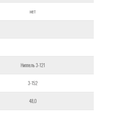
нет
Ниппель 3-121
З-152
48,0