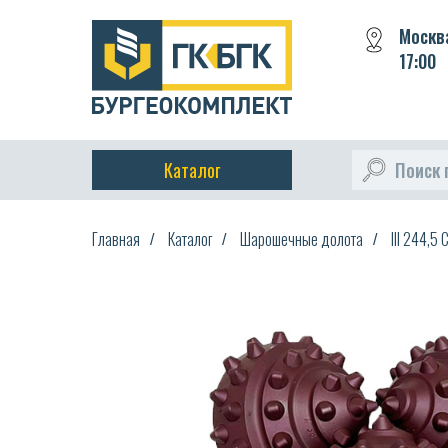
Москва
17:00
Каталог
Поиск 
Главная
Каталог
Шарошечные долота
III 244,5
/
/
/