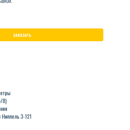
ывкой.
ЗАКАЗАТЬ
метры
5/8)
ения
: Ниппель 3-121