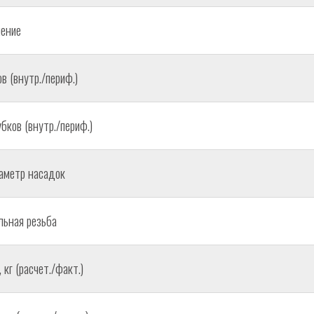
ение
в (внутр./периф.)
бков (внутр./периф.)
аметр насадок
ьная резьба
кг (расчет./факт.)