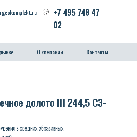
+7 495 748 47 02
+7 495 748 47
geokomplekt.ru
02
 рынке
О компании
Контакты
чное долото III 244,5 СЗ-
урения в средних абразивных