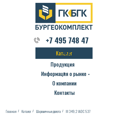
+7 495 748 47 02
+7 495 748 47
02
Каталог
Продукция
Информация о рынке
О компании
Контакты
Главная
Каталог
Шарошечные долота
III 349,2 IADC 537
/
/
/