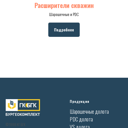
Расширители скважин
Шарошечные и PDC
Подробнее
Продукция
Шарошечные долота
PDC долота
© 1998 КГ БГК
VS долота