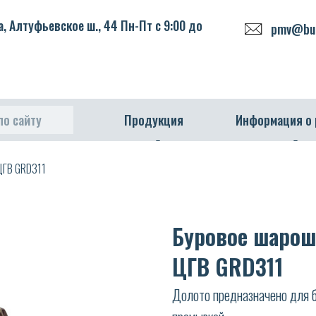
, Алтуфьевское ш., 44 Пн-Пт с 9:00 до
pmv@bur
по сайту
Продукция
Информация о
ЦГВ GRD311
Буровое шароше
ЦГВ GRD311
Долото предназначено для б