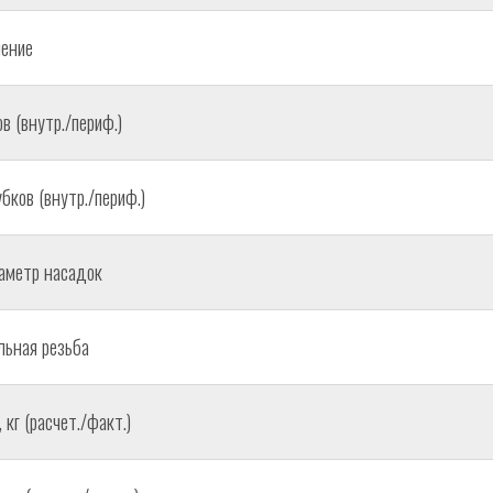
ение
в (внутр./периф.)
бков (внутр./периф.)
аметр насадок
ьная резьба
кг (расчет./факт.)