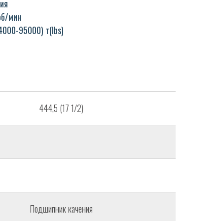
ия
об/мин
4000-95000) т(lbs)
444,5 (17 1/2)
Подшипник качения