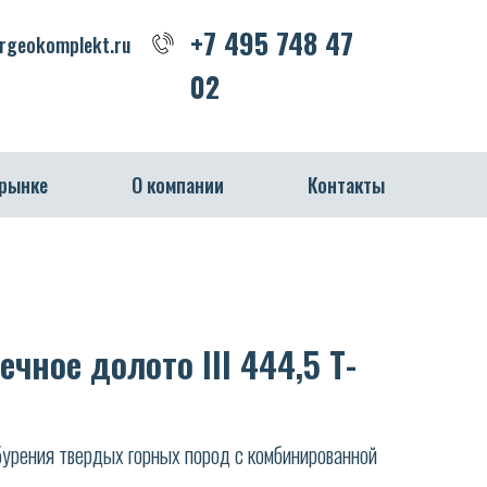
+7 495 748 47 02
+7 495 748 47
geokomplekt.ru
02
 рынке
О компании
Контакты
чное долото III 444,5 Т-
урения твердых горных пород с комбинированной