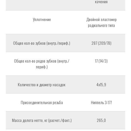
качения
Уплотнение
Двойной эластомер
радиального типа
Общее кол-во зубков (внутр./периф.)
287 (209/78)
Общее кол-во рядов зубков (внутр./
17 (14/3)
периф.)
Количество и диаметр насадок
4x15,9
Присоединительная резьба
Ниппель З-177
Масса долота нетто, кг (расчет./факт.)
265,0