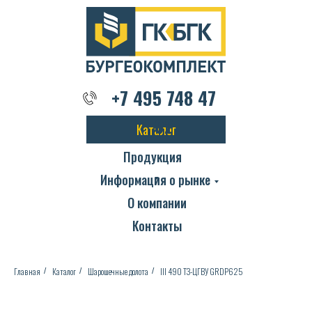
+7 495 748 47 02
+7 495 748 47
02
Каталог
Продукция
Информация о рынке
О компании
Контакты
Главная
Каталог
Шарошечные долота
III 490 ТЗ-ЦГВУ GRDP625
/
/
/