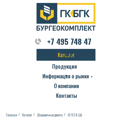
+7 495 748 47 02
+7 495 748 47
02
Каталог
Продукция
Информация о рынке
О компании
Контакты
Главная
Каталог
Шарошечные долота
III 93 К-ЦА
/
/
/