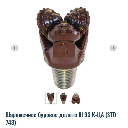
Шарошечное буровое долото III 93 К-ЦА (STD
743)