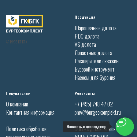
Продукция
Шарошечные долота
PDC долота
© 1998 КГ БГК
VS долота
Лопастные долота
Расширители скважин
Буровой инструмент
Насосы для бурения
Покупателям
Реквизиты
О компании
+7 (495) 748 47 02
Контактная информация
pmv@burgeokomplekt.ru
Написать в мессенджер
Политика обработки
ООО «Бургеокомплект»
персональных данных
ИНН: 7718159791