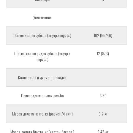
Уплотнение
Общее кол-во зубков (внутр./периф.)
102 (56/46)
Общее кол-во рядов зубков (внутр./
12 (9/3)
периф.)
Количество и диаметр насадок
Присоединительная резьба
З-50
Масса долота нетто, кг (расчет./факт.)
3,2 кг
Масса долота брутто, кг (картон./дерев.)
3,45 кг