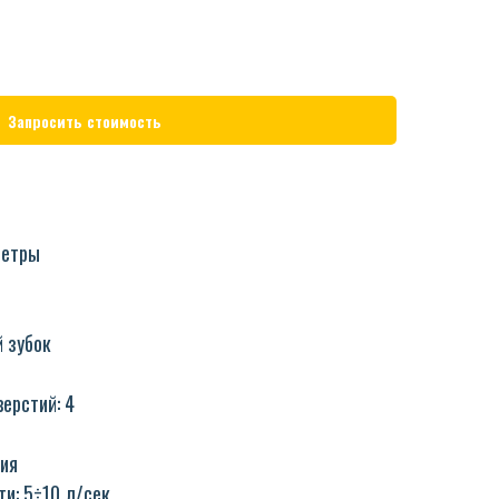
Запросить стоимость
метры
 зубок
ерстий: 4
ия
и: 5÷10 л/сек