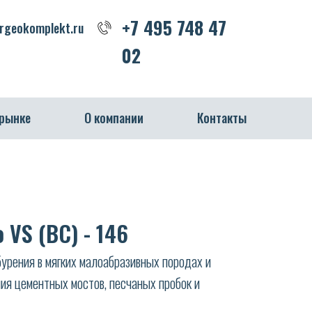
+7 495 748 47 02
+7 495 748 47
geokomplekt.ru
02
 рынке
О компании
Контакты
 VS (ВС) - 146
урения в мягких малоабразивных породах и
ия цементных мостов, песчаных пробок и